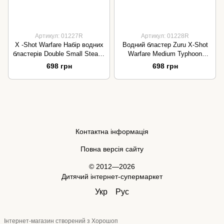
Артикул: 01227R
Артикул: 01228R
X -Shot Warfare Набір водних
Водний бластер Zuru X-Shot
бластерів Double Small Stealth
Warfare Medium Typhoon
Soake (2 види зброї) 01227R
Thunder 01228R
698 грн
698 грн
Контактна інформація
Повна версія сайту
© 2012—2026
Дитячий інтернет-супермаркет
Укр
Рус
Інтернет-магазин створений з Хорошоп