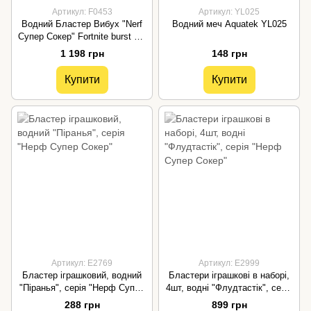
Артикул: F0453
Артикул: YL025
Водний Бластер Вибух "Nerf
Водний меч Aquatek YL025
Супер Сокер" Fortnite burst AR
F0453
1 198 грн
148 грн
Купити
Купити
Артикул: E2769
Артикул: E2999
Бластер іграшковий, водний
Бластери іграшкові в наборі,
"Піранья", серія "Нерф Супер
4шт, водні "Флудтастік", серія
Сокер"
"Нерф Супер Сокер"
288 грн
899 грн