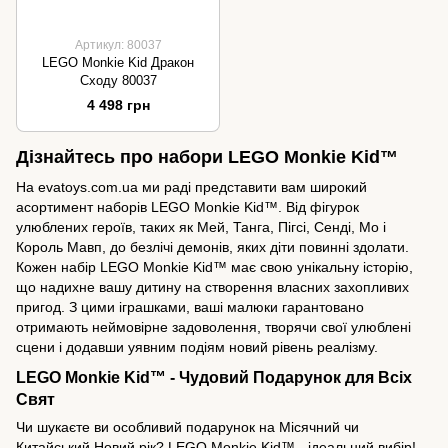
Артикул: 80037
LEGO Monkie Kid Дракон
Сходу 80037
4 498 грн
Дізнайтесь про набори LEGO Monkie Kid™
На evatoys.com.ua ми раді представити вам широкий
асортимент наборів LEGO Monkie Kid™. Від фігурок
улюблених героїв, таких як Мей, Танга, Пігсі, Сенді, Мо і
Король Мавп, до безлічі демонів, яких діти повинні здолати.
Кожен набір LEGO Monkie Kid™ має свою унікальну історію,
що надихне вашу дитину на створення власних захопливих
пригод. З цими іграшками, ваші малюки гарантовано
отримають неймовірне задоволення, творячи свої улюблені
сцени і додавши уявним подіям новий рівень реалізму.
LEGO Monkie Kid™ - Чудовий Подарунок для Всіх
Свят
Чи шукаєте ви особливий подарунок на Місячний чи
Китайський Новий рік? LEGO Monkie Kid™ - ідеальний вибір!