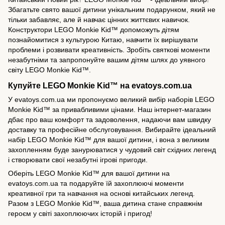
Збагатьте свято вашої дитини унікальним подарунком, який не
тільки забавляє, але й навчає цінних життєвих навичок.
Конструктори LEGO Monkie Kid™ допоможуть дітям
познайомитися з культурою Китаю, навчити їх вирішувати
проблеми і розвивати креативність. Зробіть святкові моменти
незабутніми та запропонуйте вашим дітям шлях до уявного
світу LEGO Monkie Kid™.
Купуйте LEGO Monkie Kid™ на evatoys.com.ua
У evatoys.com.ua ми пропонуємо великий вибір наборів LEGO
Monkie Kid™ за привабливими цінами. Наш інтернет-магазин
дбає про ваш комфорт та задоволення, надаючи вам швидку
доставку та професійне обслуговування. Вибирайте ідеальний
набір LEGO Monkie Kid™ для вашої дитини, і вона з великим
захопленням буде занурюватися у чудовий світ східних легенд
і створювати свої незабутні ігрові пригоди.
Оберіть LEGO Monkie Kid™ для вашої дитини на
evatoys.com.ua та подаруйте їй захоплюючі моменти
креативної гри та навчання на основі китайських легенд.
Разом з LEGO Monkie Kid™, ваша дитина стане справжнім
героєм у світі захоплюючих історій і пригод!