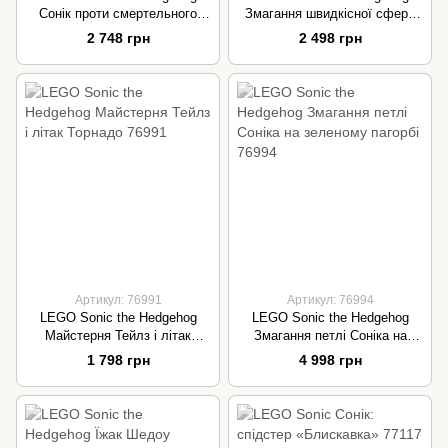
Сонік проти смертельного
Змагання швидкісної сфери
робота-яйця доктора Еґмана
Соніка 76990
2 748 грн
2 498 грн
76993
Артикул: 76991
Артикул: 76994
LEGO Sonic the Hedgehog
LEGO Sonic the Hedgehog
Майстерня Тейлз і літак
Змагання петлі Соніка на
Торнадо 76991
зеленому пагорбі 76994
1 798 грн
4 998 грн