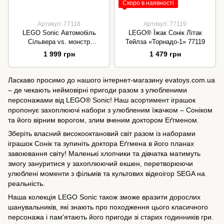
Скоро в наявності
Артикул: 77118
Артикул: 77119
LEGO Sonic Автомобіль
LEGO® Їжак Сонік Літак
Сільвера vs. монстр
Тейлза «Торнадо-1» 77119
вантажівки Наклза 77118
1 999 грн
1 479 грн
Ласкаво просимо до нашого інтернет-магазину evatoys.com.ua
– де чекають неймовірні пригоди разом з улюбленими
персонажами від LEGO® Sonic! Наш асортимент іграшок
пропонує захоплюючі набори з улюбленим їжачком – Соніком
та його вірним ворогом, злим вченим доктором Еґгменом.
Зберіть власний високооктановий світ разом із наборами
іграшок Сонік та зупиніть доктора Еґгмена в його планах
завоювання світу! Маленькі хлопчики та дівчатка матимуть
змогу зануритися у захоплюючий екшен, перетворюючи
улюблені моменти з фільмів та культових відеоігор SEGA на
реальність.
Наша колекція LEGO Sonic також зможе вразити дорослих
шанувальників, які знають про походження цього класичного
персонажа і пам'ятають його пригоди зі старих годинників гри.