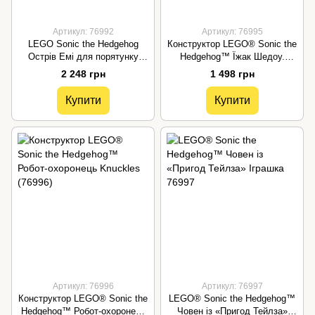
Артикул: 76992
Артикул: 76995
LEGO Sonic the Hedgehog
Конструктор LEGO® Sonic the
Острів Емі для порятунку
Hedgehog™ Їжак Шедоу.
тварин 76992
Втеча
2 248 грн
1 498 грн
Купити
Купити
Артикул: 76996
Артикул: 76997
Конструктор LEGO® Sonic the
LEGO® Sonic the Hedgehog™
Hedgehog™ Робот-охоронець
Човен із «Пригод Тейлза»