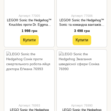
Артикул: 77005
Артикул: 77006
LEGO® Sonic the Hedgehog™
LEGO® Sonic the Hedgehog™
Knuckles проти Dr. Eggman
Sonic та командна вантажівка
Egg Crusher Mech Ігровий
Іграшковий геймерський мерч
1 998 грн
3 498 грн
набір 77005
77006
Купити
Купити
Артикул: 76993
Артикул: 76990
LEGO Sonic the Hedgehog
LEGO Sonic the Hedgehog