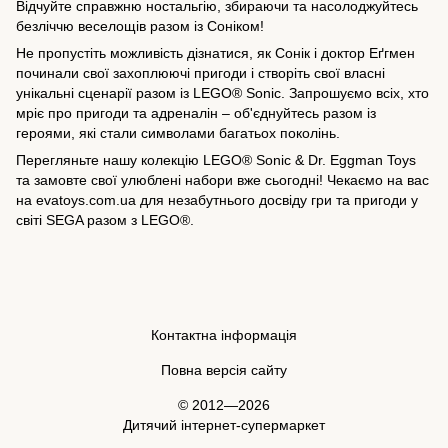
Відчуйте справжню ностальгію, збираючи та насолоджуйтесь
безліччю веселощів разом із Соніком!
Не пропустіть можливість дізнатися, як Сонік і доктор Еґгмен
починали свої захоплюючі пригоди і створіть свої власні
унікальні сценарії разом із LEGO® Sonic. Запрошуємо всіх, хто
мріє про пригоди та адреналін – об'єднуйтесь разом із
героями, які стали символами багатьох поколінь.
Перегляньте нашу колекцію LEGO® Sonic & Dr. Eggman Toys
та замовте свої улюблені набори вже сьогодні! Чекаємо на вас
на evatoys.com.ua для незабутнього досвіду гри та пригоди у
світі SEGA разом з LEGO®.
Контактна інформація
Повна версія сайту
© 2012—2026
Дитячий інтернет-супермаркет