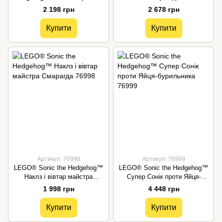
Knuckles (76996)
Іграшка 76997
2 198 грн
2 678 грн
Купити
Купити
Артикул: 76998
Артикул: 76999
LEGO® Sonic the Hedgehog™
LEGO® Sonic the Hedgehog™
Наклз і вівтар майстра
Супер Сонік проти Яйця-
Смарагда 76998
бурильника 76999
1 998 грн
4 448 грн
Купити
Купити