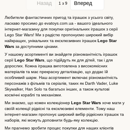
Назад
Вперед
1
з 9
Любители фантастичних пригод та іграшок з усього світу,
ласкаво просимо до evatoys.com.ua - вашого ідеального
інтернет-магазину для покупки оригінальних іграшок з серії
Lego Star Wars! Ми з радістю пропонуємо широкий вибір
найкращих, унікальних та ексклюзивних іграшок
Lego Star
Wars
за доступними цінами.
У нашому асортименті ви знайдете різноманітність іграшок
серії
Lego Star Wars
, що підійдуть як для дітей, так і для
дорослих. Кожна іграшка виготовлена з високоякісних
матеріалів та має прекрасну деталізацію, що додає їй
особливий шарм. Наш асортимент включає різноманітність
персонажів з фільмів та серіалів, таких як Darth Vader, Luke
Skywalker, Han Solo та багатьох інших, а також культові
космічні кораблі та механізми.
Ми знаємо, що кожен колекціонер
Lego Star Wars
хоче мати у
своїй колекції рідкісні та ексклюзивні елементи. Тому наш
інтернет-магазин пропонує широкий вибір рідкісних іграшок та
наборів, які можуть доповнити будь-яку колекцію.
Ми прагнемо зробити процес покупки для наших клієнтів