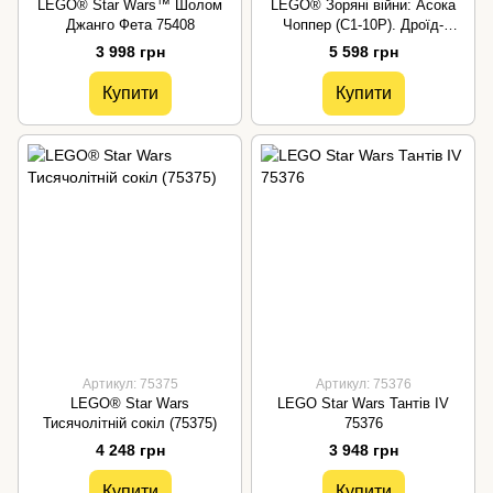
LEGO® Star Wars™ Шолом
LEGO® Зоряні війни: Асока
Джанго Фета 75408
Чоппер (C1-10P). Дроїд-
астромеханік 75416
3 998 грн
5 598 грн
Купити
Купити
Артикул: 75375
Артикул: 75376
LEGO® Star Wars
LEGO Star Wars Тантів IV
Тисячолітній сокіл (75375)
75376
4 248 грн
3 948 грн
Купити
Купити