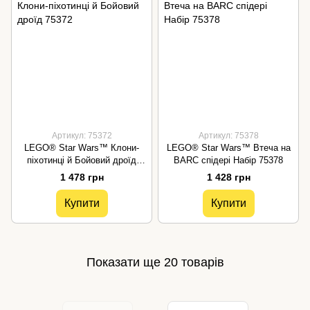
Артикул: 75372
Артикул: 75378
LEGO® Star Wars™ Клони-
LEGO® Star Wars™ Втеча на
піхотинці й Бойовий дроїд
BARC спідері Набір 75378
75372
1 478 грн
1 428 грн
Купити
Купити
Показати ще 20 товарів