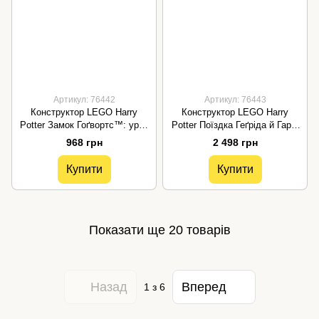
Артикул: 76442
Артикул: 76443
Конструктор LEGO Harry
Конструктор LEGO Harry
Potter Замок Гоґвортс™: урок
Potter Поїздка Геґріда й Гаррі
чарів 76442
на мотоциклі 76443
968 грн
2 498 грн
Купити
Купити
Показати ще 20 товарів
Назад
Вперед
1
з 6