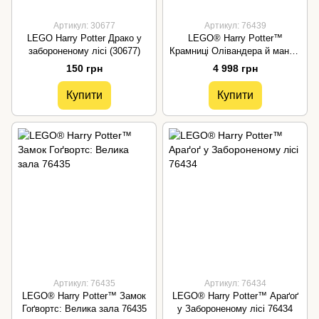
Артикул: 30677
Артикул: 76439
LEGO Harry Potter Драко у
LEGO® Harry Potter™
забороненому лісі (30677)
Крамниці Олівандера й мантій
від Мадам Малкін 76439
150 грн
4 998 грн
Купити
Купити
Артикул: 76435
Артикул: 76434
LEGO® Harry Potter™ Замок
LEGO® Harry Potter™ Араґоґ
Гоґвортс: Велика зала 76435
у Забороненому лісі 76434