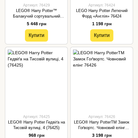
Артикул: 76429
Артикул: 76424
LEGO® Harry Potter™
LEGO Harry Potter Летючий
Балакучий сортувальний
Форд «Англія» 76424
капелюх 76429
5 448 грн
1 198 грн
Купити
Купити
Артикул: 76425
Артикул: 76426
LEGO® Harry Potter Гедвіґа на
LEGO® Harry PotterTM Замок
Тисовій вулиці, 4 (76425)
Гоґвортс. Човновий елінг
76426
968 грн
3 198 грн