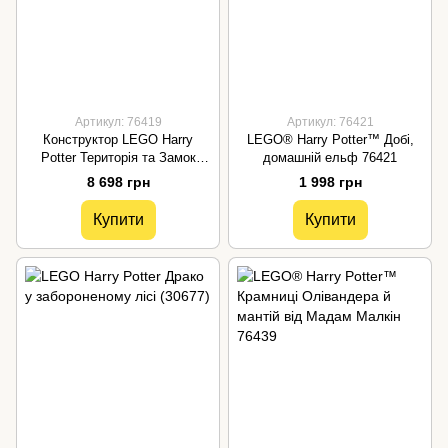
Артикул: 76419
Артикул: 76421
Конструктор LEGO Harry
LEGO® Harry Potter™ Добі,
Potter Територія та Замок
домашній ельф 76421
Хогвартс 76419
8 698 грн
1 998 грн
Купити
Купити