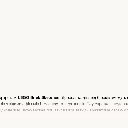
портретам
LEGO Brick Sketches
! Дорослі та діти від 6 років зможу
ів з відомих фільмів і телешоу та перетворіть їх у справжні шедев
цілу колекцію, якою можна пишатися і яка завжди вражатиме своєю о