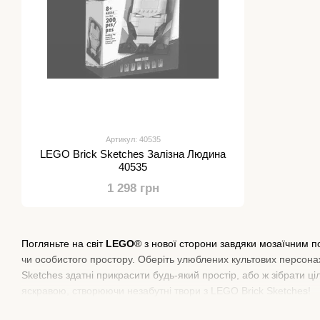
Артикул: 40535
LEGO Brick Sketches Залізна Людина
40535
1 298 грн
Погляньте на світ
LEGO
® з нової сторони завдяки мозаїчним 
чи особистого простору. Оберіть улюблених культових персонаж
Sketches здатні прикрасити будь-який простір, або ж зібрати 
яскравою, створюючи незабутні твори з LEGO Brick Sketches!