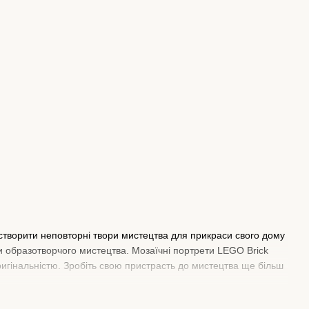
ть створити неповторні твори мистецтва для прикраси свого дому
ри образотворчого мистецтва. Мозаїчні портрети LEGO Brick
ригінальністю. Зробіть свою пристрасть до мистецтва ще більш