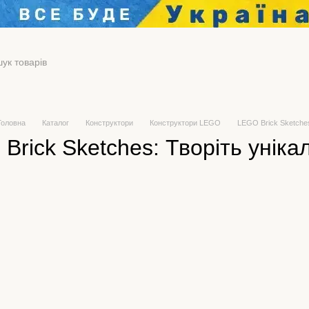
Головна
Каталог
Конструктори
Конструктори LEGO
LEGO Brick Sketche
Brick Sketches: Творіть уні