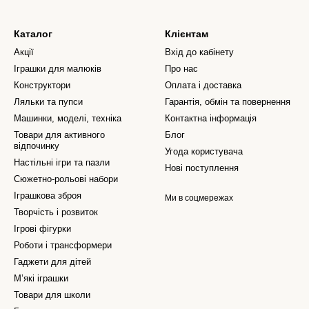
Каталог
Клієнтам
Акції
Вхід до кабінету
Іграшки для малюків
Про нас
Конструктори
Оплата і доставка
Ляльки та пупси
Гарантія, обмін та повернення
Машинки, моделі, техніка
Контактна інформація
Товари для активного
Блог
відпочинку
Угода користувача
Настільні ігри та пазли
Нові поступлення
Сюжетно-рольові набори
Іграшкова зброя
Ми в соцмережах
Творчість і розвиток
Ігрові фігурки
Роботи і трансформери
Гаджети для дітей
М’які іграшки
Товари для школи