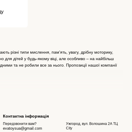
ду
ають різні типи мислення, пам'ять, увагу, дрібну моторику,
 для дітей у будь-якому віці, але особливо – на найбільш
дними та не робили все за нього. Пропозиції нашої компанії
уванню правильного прикусу та зменшують біль, заспокоюючи
 іншого. Окремо в цій категорії стоять розвивальні килимки та
Контактна інформація
Ужгород, вул. Волошина 2А ТЦ
Передзвонити вам?
City
evatoysua@gmail.com
так і допомогти йому швидше заснути.