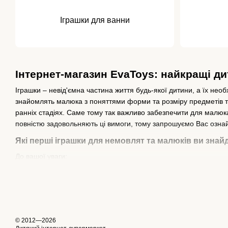
Іграшки для ванни
Інтернет-магазин EvaToys: найкращі д
Іграшки – невід'ємна частина життя будь-якої дитини, а їх необ
знайомлять малюка з поняттями форми та розміру предметів та 
ранніх стадіях. Саме тому так важливо забезпечити для малюка
повністю задовольняють ці вимоги, тому запрошуємо Вас озн
Які перші іграшки для немовлят та малюків ви знайд
До вашої уваги:
Брязкальця та прорізувачі для зубів. Перші тренують дріб
дитину.
Розвивальні іграшки. Сюди входять різні ігрові набори, музи
крісла-гойдалки.
© 2012—2026
Мобілі та підвіски на дитяче ліжечко. Такі вироби будуть т