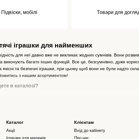
Підвіски, мобілі
Товари для догля
итячі іграшки для найменших
хідність для неї давно вже не викликає жодних сумнівів. Вони розвив
виконують багато інших функцій. Все це, безсумнівно, дуже корисно
 якісні та безпечні іграшки, при цьому щоб вони не були надто скла
айомитись з нашим асортиментом!
ете в каталозі?
ну моторику та підтримують розвиток загалом, другі сприяють форм
чні машинки, пірамідки, кубики, м'які та дерев'яні забавки та багато
Каталог
Клієнтам
Акції
Вхід до кабінету
ренуванням для зору, а музичні моделі можуть як розвеселити чадо, 
Іграшки для малюків
Про нас