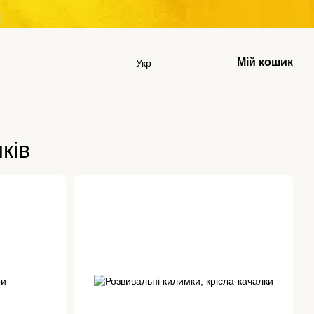
Мій кошик
Укр
ків