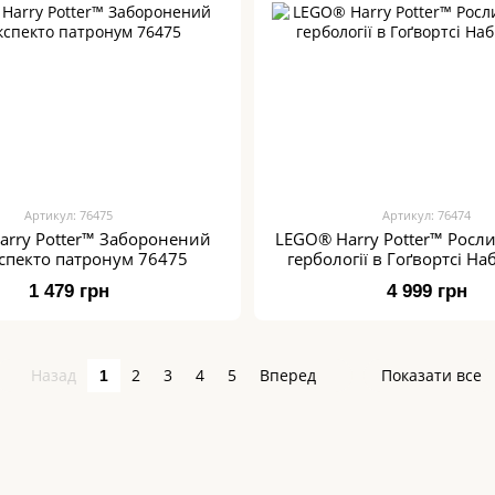
Артикул: 76475
Артикул: 76474
rry Potter™ Заборонений
LEGO® Harry Potter™ Росли
Експекто патронум 76475
гербології в Гоґвортсі На
1 479 грн
4 999 грн
Назад
2
3
4
5
Вперед
Показати все
1