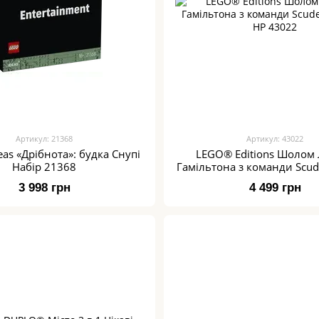
Артикул: 21368
Артикул: 43022
as «Дрібнота»: будка Снупі
LEGO® Editions Шолом 
Набір 21368
Гамільтона з команди Scude
HP 43022
3 998 грн
4 499 грн