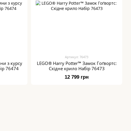
Артикул: 76473
ни з курсу
LEGO® Harry Potter™ Замок Гоґвортс:
бір 76474
Східне крило Набір 76473
12 799 грн