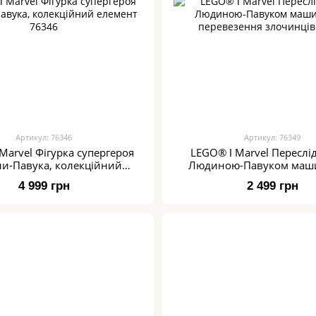
Артикул: 76346
Артикул: 76349
Marvel Фігурка супергероя
LEGO® ǀ Marvel Переслі
и-Павука, колекційний
Людиною-Павуком маш
елемент 76346
перевезення злочинців
4 999 грн
2 499 грн