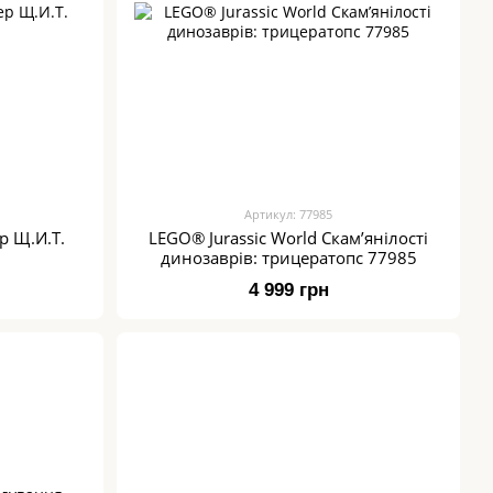
Артикул: 77985
р Щ.И.Т.
LEGO® Jurassic World Скамʼянілості
динозаврів: трицератопс 77985
4 999 грн