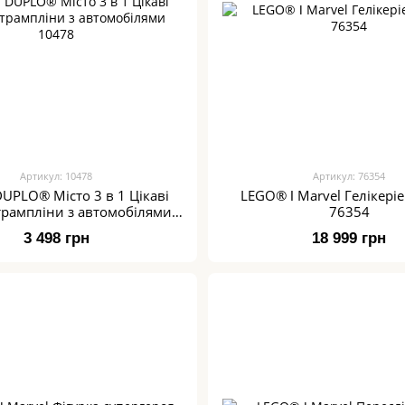
Артикул: 10478
Артикул: 76354
UPLO® Місто 3 в 1 Цікаві
LEGO® ǀ Marvel Гелікеріе
 трампліни з автомобілями
76354
10478
3 498 грн
18 999 грн