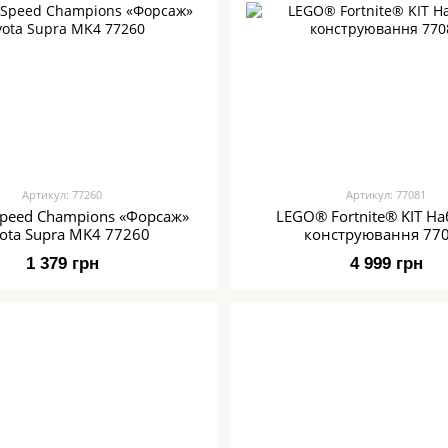
Артикул: 77260
Артикул: 77081
peed Champions «Форсаж»
LEGO® Fortnite® KIT На
ota Supra MK4 77260
конструювання 77
1 379 грн
4 999 грн