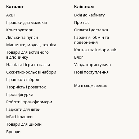
Каталог
Клієнтам
Акції
Вхід до кабінету
Іграшки для малюків
Про нас
Конструктори
Оплата і доставка
Ляльки та пупси
Гарантія, обмін та
повернення
Машинки, моделі, техніка
Контактна інформація
Товари для активного
відпочинку
Блог
Настільні ігри та пазли
Угода користувача
Сюжетно-рольові набори
Нові поступлення
Іграшкова зброя
Ми в соцмережах
Творчість і розвиток
Ігрові фігурки
Роботи і трансформери
Гаджети для дітей
М’які іграшки
Товари для школи
Бренди