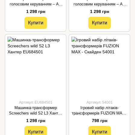
голосовим керуванням – AT-
голосовим керуванням – AT-
ROBOT (зелений, озвуч.укр.)
ROBOT (жовтий, озвуч.укр.)
1 298 грн
1 298 грн
Купити
Купити
Артикул: EU684501
Артикул: 54001
Машинка-трансформер
Ігровий набір літаків-
Screechers wild S2 L3 Хантер
трансформерів FUZION MAX -
EU684501
Скайден 54001
1 298 грн
798 грн
Купити
Купити