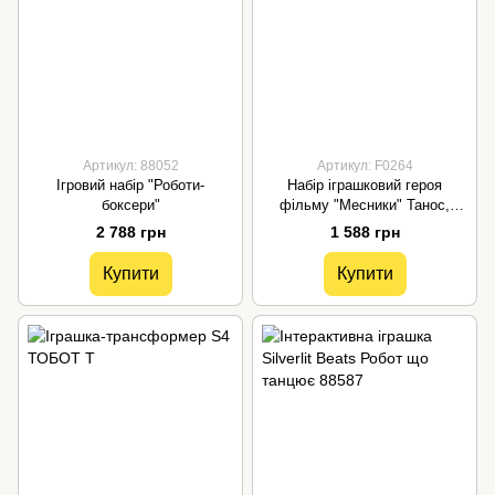
Артикул: 88052
Артикул: F0264
Ігровий набір "Роботи-
Набір іграшковий героя
боксери"
фільму "Месники" Танос,
серія "Мешстрайк" F0264
2 788 грн
1 588 грн
Купити
Купити