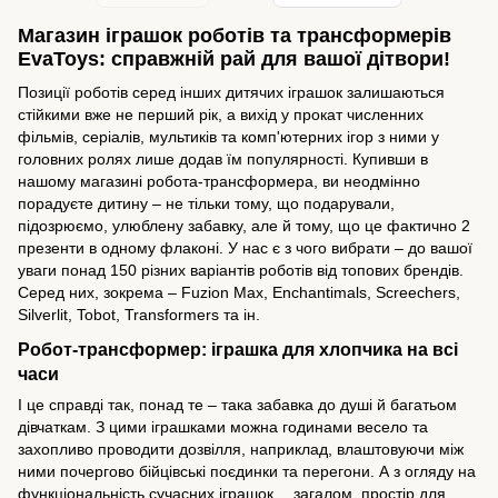
Магазин іграшок роботів та трансформерів
EvaToys: справжній рай для вашої дітвори!
Позиції роботів серед інших дитячих іграшок залишаються
стійкими вже не перший рік, а вихід у прокат численних
фільмів, серіалів, мультиків та комп'ютерних ігор з ними у
головних ролях лише додав їм популярності. Купивши в
нашому магазині робота-трансформера, ви неодмінно
порадуєте дитину – не тільки тому, що подарували,
підозрюємо, улюблену забавку, але й тому, що це фактично 2
презенти в одному флаконі. У нас є з чого вибрати – до вашої
уваги понад 150 різних варіантів роботів від топових брендів.
Серед них, зокрема – Fuzion Max, Enchantimals, Screechers,
Silverlit, Tobot, Transformers та ін.
Робот-трансформер: іграшка для хлопчика на всі
часи
І це справді так, понад те – така забавка до душі й багатьом
дівчаткам. З цими іграшками можна годинами весело та
захопливо проводити дозвілля, наприклад, влаштовуючи між
ними почергово бійцівські поєдинки та перегони. А з огляду на
функціональність сучасних іграшок… загалом, простір для