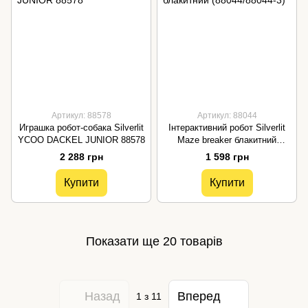
Артикул: 88578
Артикул: 88044
Играшка робот-собака Silverlit
Інтерактивний робот Silverlit
YCOO DACKEL JUNIOR 88578
Maze breaker блакитний
(88044/88044-3)
2 288 грн
1 598 грн
Купити
Купити
Показати ще 20 товарів
Назад
Вперед
1
з 11