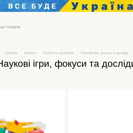
Головна
Каталог
Творчість і розвиток
Наукові ігри, фокуси та досліди
Наукові ігри, фокуси та дослід