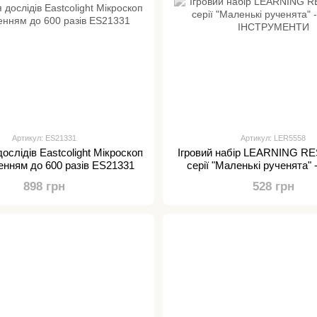
Артикул: ES21331
Артикул: LER5558
ослідів Eastcolight Мікроскоп
Ігровий набір LEARNING 
шенням до 600 разів ES21331
серії "Маленькі рученята"
ІНСТРУМЕНТИ
898 грн
528 грн