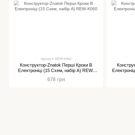
Артикул: REW-K060
Конструктор-Znatok Перші Кроки В
Конструк
Електроніці (15 Схем, набір А) REW-
Електроніц
K060
678 грн