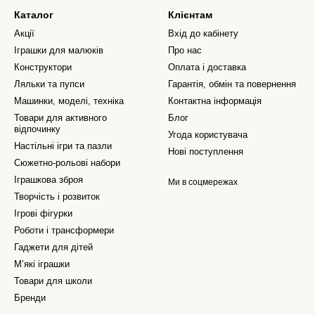
Каталог
Клієнтам
Акції
Вхід до кабінету
Іграшки для малюків
Про нас
Конструктори
Оплата і доставка
Ляльки та пупси
Гарантія, обмін та повернення
Машинки, моделі, техніка
Контактна інформація
Товари для активного
Блог
відпочинку
Угода користувача
Настільні ігри та пазли
Нові поступлення
Сюжетно-рольові набори
Іграшкова зброя
Ми в соцмережах
Творчість і розвиток
Ігрові фігурки
Роботи і трансформери
Гаджети для дітей
М’які іграшки
Товари для школи
Бренди