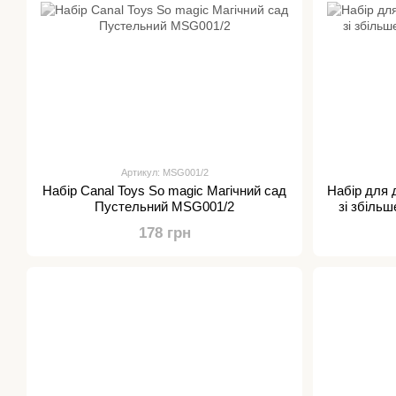
Артикул: MSG001/2
Набір Canal Toys So magic Магічний сад
Набір для д
Пустельний MSG001/2
зі збіль
178 грн