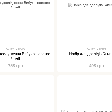
Артикул: 60902
Артикул: 60898
 дослідження Вибухознавство
Набір для дослідів "Хімія"
/ Trefl
758 грн
498 грн