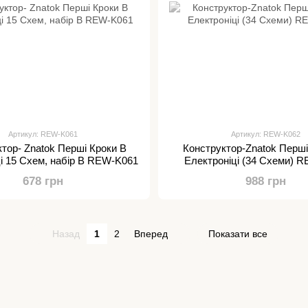
Артикул: REW-K061
Артикул: REW-K062
тор- Znatok Перші Кроки В
Конструктор-Znatok Перші
і 15 Схем, набір В REW-K061
Електроніці (34 Схеми) 
678 грн
988 грн
Назад
1
2
Вперед
Показати все