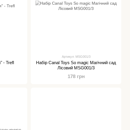
Артикул: MSG001/3
 - Trefl
Набір Canal Toys So magic Магічний сад
Лісовий MSG001/3
178 грн