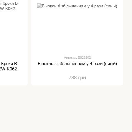
Артикул: ES23202
 Кроки В
Бінокль зі збільшенням у 4 рази (синій)
REW-K062
788 грн