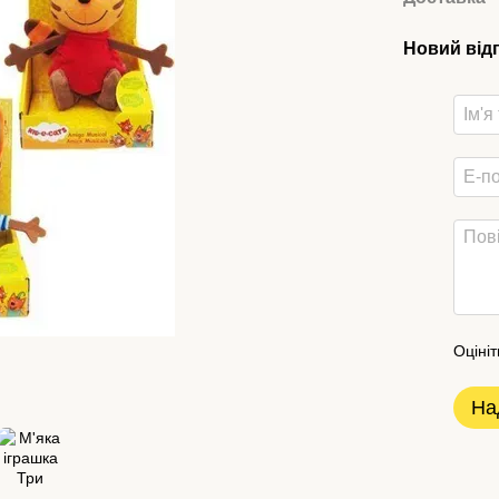
Новий від
Оцініт
На