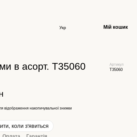
Мій кошик
Укр
ами в асорт. Т35060
Артикул
Т35060
н
ля відображення накопичувальної знижки
ити, коли з'явиться
Оплата
Гарантія