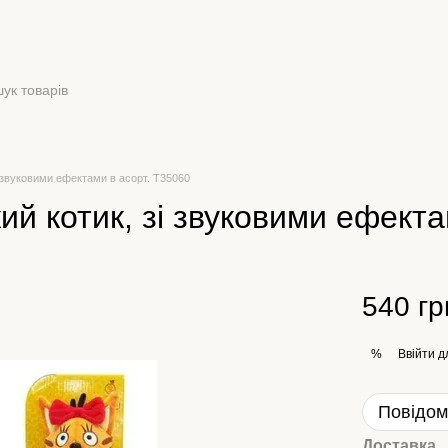
зі звуковими ефектами в асорт. Т35060
кий котик, зі звуковими ефект
540 гр
Ввійти
д
%
Повідом
Доставка