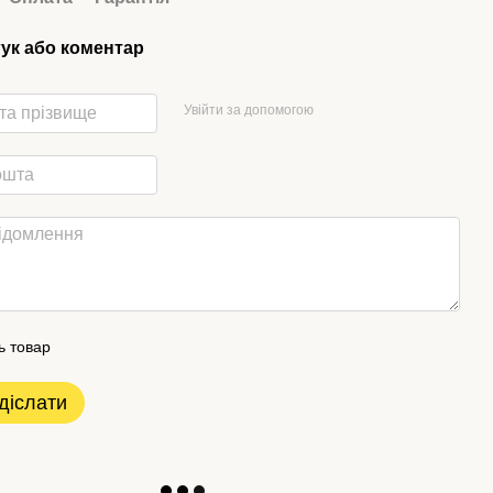
гук або коментар
Увійти за допомогою
ь товар
діслати