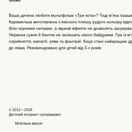
Ваша дитина любити мультфільм «Три кота»? Тоді м'яка іграшк
Карамелька виготовлена з якісного плюшу рудого кольору відпо
біло-чорними нитками, а звукові ефекти не дозволять засумува
Червона сукня й бантик не залишать нікого байдужим. Гра із м
сприйняття, емпатії, уяви та фантазії. Киця стані найкращим д
до ліжка. Рекомендовано для дітей від 3-х років.
© 2012—2026
Дитячий інтернет-супермаркет
Мобільна версія