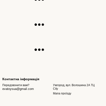
Контактна інформація
Ужгород, вул. Волошина 2А ТЦ
Передзвонити вам?
City
evatoysua@gmail.com
Мапа проїзду