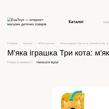
Перейти до основного контенту
Каталог
Головна
Каталог
М’які іграшки
М'яка іграшка Три кота: м'який котик, 
М'яка іграшка Три кота: м'я
Немає в наявності
Написати відгук