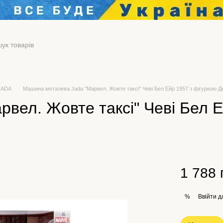
 JADA
Машина металева Jada "Марвел. Жовте таксі" Чеві Бел Ейр 1957 з фігуркою Д
вел. Жовте таксі" Чеві Бел Е
1 788 
Ввійти
д
%