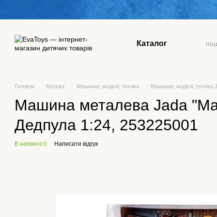
Перейти до основного контенту
Каталог
Головна
Каталог
Машинки, моделі, техніка
Машинки, моделі, техніка
Машина металева Jada "Мар
Дедпула 1:24, 253225001
В наявності
Написати відгук