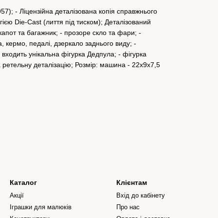
7); - Ліцензійна деталізована копія справжнього
ією Die-Cast (лиття під тиском); Деталізований
капот та багажник; - прозоре скло та фари; -
, кермо, педалі, дзеркало заднього виду; -
у входить унікальна фігурка Дедпула; - фігурка
а ретельну деталізацію; Розмір: машина - 22х9х7,5
Каталог
Клієнтам
Акції
Вхід до кабінету
Іграшки для малюків
Про нас