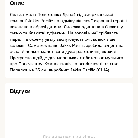
Опис
Лялька-мала Попелюшка Дісней від американської
компанії Jakks Pacific на відміну від своєї екранної героїні
виконана в образі дитини. Лялечка одягнена в блакитну
сукню та блакитні туфельки. На голові у неї срібляста
тіара. На окрему увагу заслуговують очі ляльок з цієї
колекції. Саме компанія Jakks Pacific зробила акцент на
очах. У ляльок-малят вони дуже реалістичні, як живі.
Прекрасно підійде для маленьких любительок мультика
про Попелюшку. Комплектація та особливості: лялька
Попелюшка 35 см. виробник: Jakks Pacific (США)
Відгуки
Додайте перший відгук