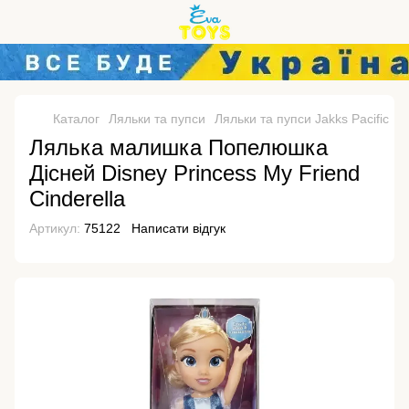
Каталог
Ляльки та пупси
Ляльки та пупси Jakks Pacific
Л
Лялька малишка Попелюшка
Дісней Disney Princess My Friend
Cinderella
Артикул:
75122
Написати відгук