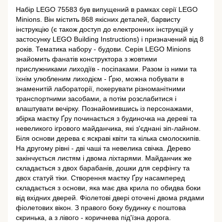
Набір LEGO 75583 був випущений в рамках серії LEGO
Minions. Він містить 868 якісних деталей, барвисту
інструкцію (є також доступ до електронних інструкцій у
застосунку LEGO Building Instructions) і призначений від 8
років. Тематика набору - будови. Серія LEGO Minions
знайомить фанатів конструктора з жовтими
прислужниками лиходіїв - посіпаками. Разом із ними та
їхнім улюбленим лиходієм - Ґрю, можна побувати в
знаменитій лабораторії, покерувати різноманітними
транспортними засобами, а потім розслабитися і
влаштувати вечірку. Познайомившись із персонажами,
збірка маєтку Ґру починається з будиночка на дереві та
невеликого ігрового майданчика, які з'єднані зіп-лайном.
Біля основи дерева є яскраві квіти та кілька смолоскипів.
На другому рівні - дві чаші та невелика свічка. Дерево
закінчується листям і двома ліхтарями. Майданчик же
складається з двох барабанів, дошки для серфінгу та
двох статуй тіки. Створення маєтку Ґру насамперед
складається з основи, яка має два крила по обидва боки
від вхідних дверей. Фіолетові двері оточені двома рядами
фіолетових вікон. З правого боку будинку є поштова
скринька, а з лівого - коричнева під'їзна дорога.