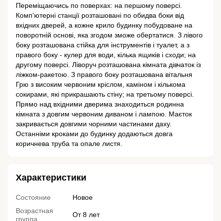
Переміщаючись по поверхах: на першому поверсі.
Комп'ютерні станції розташовані по обидва боки від
вхідних дверей, а кожне крило будинку побудоване на
поворотній основі, яка згодом зможе обертатися. З лівого
боку розташована стійка для інструментів і туалет, а з
правого боку - кулер для води, кілька ящиків і сходи; на
другому поверсі. Ліворуч розташована кімната дівчаток із
ліжком-ракетою. З правого боку розташована вітальня
Грю з високим червоним кріслом, каміном і кількома
сокирами, які прикрашають стіну; на третьому поверсі.
Прямо над вхідними дверима знаходиться родинна
кімната з довгим червоним диваном і лампою. Маєток
закривається довгими чорними частинами даху.
Останніми кроками до будинку додаються довга
коричнева труба та опале листя.
Характеристики
Состояние
Новое
Возрастная
От 8 лет
группа