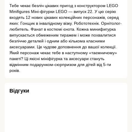
Тебе чекає безліч цікавих пригод з конструктором LEGO
Minifigures Міні-фігурки LEGO — випуск 22. У цю серію
входять 12 нових цікавих колекційних персонажів, серед
яких: Гонщик в інвалідному візку. Робототехнік. Орнітолог-
любитель. Фанат в костюмі єнота. Кожна минифигурка
випускається обмеженим тиражем і може похвалитися
безліччю деталей і одним або кількома класними
аксесуарами. Це чудове доповнення до вашої колекції.
Який персонаж чекає тебе в наступному «таємничому»
пакеті? Ці якісні мініфігурка та аксесуари стануть
відмінним подарунком-сюрпризом для дітей від 5-ти
років.
Відгуки