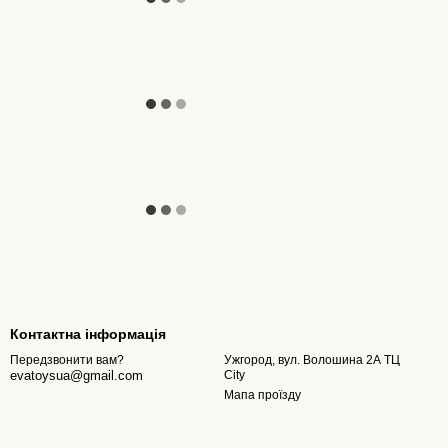
Контактна інформація
Ужгород, вул. Волошина 2А ТЦ
Передзвонити вам?
City
evatoysua@gmail.com
Мапа проїзду