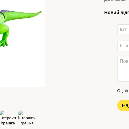
Новий від
Оцініт
На