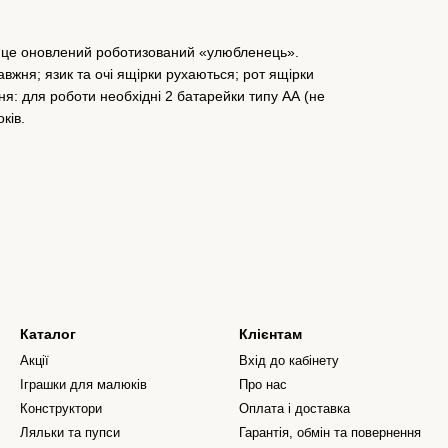
— це оновлений роботизований «улюбленець».
вжня; язик та очі ящірки рухаються; рот ящірки
ня: для роботи необхідні 2 батарейки типу АА (не
ків.
Каталог
Клієнтам
Акції
Вхід до кабінету
Іграшки для малюків
Про нас
Конструктори
Оплата і доставка
Ляльки та пупси
Гарантія, обмін та повернення