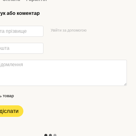
гук або коментар
Увійти за допомогою
ь товар
діслати