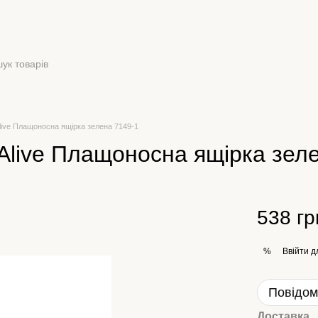
Alive Плащоносна ящірка зелена 7149-1
 Alive Плащоносна ящірка зел
538 гр
Ввійти
д
%
Повідом
Доставка