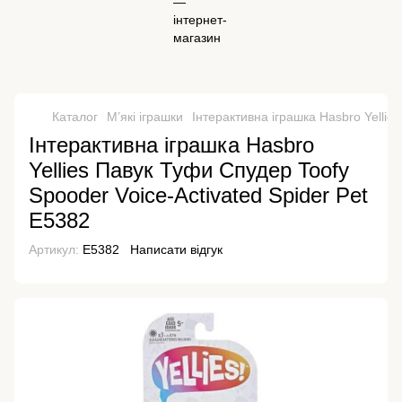
Каталог
М’які іграшки
Інтерактивна іграшка Hasbro Yellie
Інтерактивна іграшка Hasbro
Yellies Павук Туфи Спудер Toofy
Spooder Voice-Activated Spider Pet
E5382
Артикул:
E5382
Написати відгук