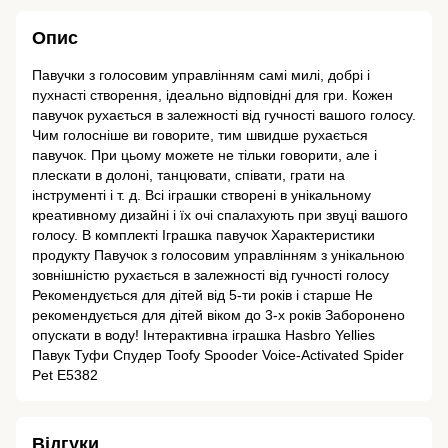
Опис
Павучки з голосовим управлінням самі милі, добрі і
пухнасті створення, ідеально відповідні для гри. Кожен
павучок рухається в залежності від гучності вашого голосу.
Чим голосніше ви говорите, тим швидше рухається
павучок. При цьому можете не тільки говорити, але і
плескати в долоні, танцювати, співати, грати на
інструменті і т. д. Всі іграшки створені в унікальному
креативному дизайні і їх очі спалахують при звуці вашого
голосу. В комплекті Іграшка павучок Характеристики
продукту Павучок з голосовим управлінням з унікальною
зовнішністю рухається в залежності від гучності голосу
Рекомендується для дітей від 5-ти років і старше Не
рекомендується для дітей віком до 3-х років Заборонено
опускати в воду! Інтерактивна іграшка Hasbro Yellies
Павук Туфи Спудер Toofy Spooder Voice-Activated Spider
Pet E5382
Відгуки