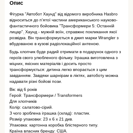
Опис
Фігурка "Автобот Хаунд" від відомого виробника Hasbro
відноситься до п'ятої частини американського науково-
фантастичного бойовика "Трансформери 5: Останній
лицар"
.
Хаунд - мужній воїн, справжнє покликання якої
розвідка. Він трансформується в джип марки Wrangler з
вбудованою в кузові радіолокаційної антеною.
Будь хлопчик буде радий отримати в подарунок одного з
героїв свого улюбленого фільму. Іграшка виготовлена з
міцних, якісних матеріалів і досить просто
трансформується: дитина легко впорається з цим
завданням. Завдяки шарнірам в ліктях, автоботу можна
надавати різні бойові пози.
Вік: від 6 років
Герой: Трансформери / Transformers
Для хлопчиків
Колір: салатово-сірий.
З чого зроблена іграшка (склад): пластик.
Розмір упаковки: 23 x 6 x 21 див.
Упаковка: картонна коробка блістерного типу.
Країна власник бренду: США.