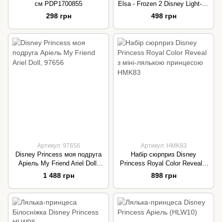
см PDP1700855
Elsa - Frozen 2 Disney Light-Up
Bobble-Head Collectable Figur
298 грн
498 грн
Артикул: 97656
Артикул: HMK83
Disney Princess моя подруга
Набір сюрприз Disney
Аріель My Friend Ariel Doll,
Princess Royal Color Reveal з
97656
міні-лялькою принцесою
1 488 грн
898 грн
HMK83