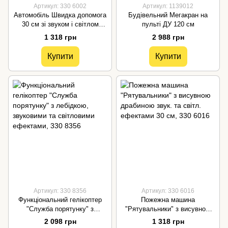
Артикул: 330 6002
Артикул: 1139012
Автомобіль Швидка допомога
Будівельний Мегакран на
30 см зі звуком і світлом
пульті ДУ 120 см
Dickie Toys 3306002
1 318 грн
2 988 грн
Купити
Купити
Артикул: 330 8356
Артикул: 330 6016
Функціональний гелікоптер
Пожежна машина
"Служба порятунку" з
"Рятувальники" з висувною
лебідкою, звуковими та
драбиною звук. та світл.
2 098 грн
1 318 грн
світловими ефектами, 330
ефектами 30 см, 330 6016