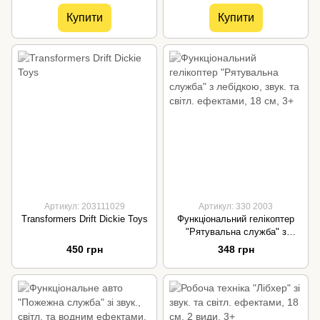
8356
Купити
Купити
Артикул: 203111029
Артикул: 330 2003
Transformers Drift Dickie Toys
Функціональний гелікоптер
ʺРятувальна службаʺ з
лебідкою, звук. та світл.
450 грн
348 грн
ефектами, 18 см, 3+