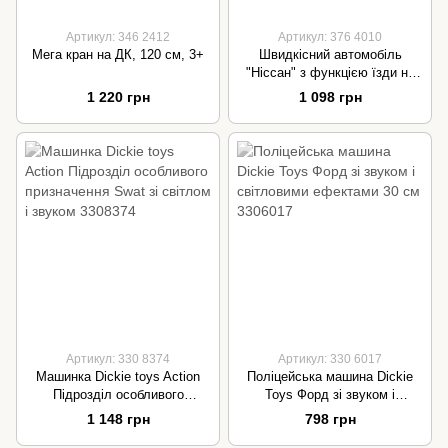
Артикул: 346 2412
Артикул: 376 4010
Мега кран на ДК, 120 см, 3+
Швидкісний автомобіль
"Ніссан" з функцією їзди на
задніх колесах, зі зв. та св.
1 220 грн
1 098 грн
еф., д. 25,5 см, 3+
Артикул: 330 8374
Артикул: 330 6017
Машинка Dickie toys Action
Поліцейська машина Dickie
Підрозділ особливого
Toys Форд зі звуком і
призначення Swat зі світлом і
світловими ефектами 30 см
1 148 грн
798 грн
звуком 3308374
3306017