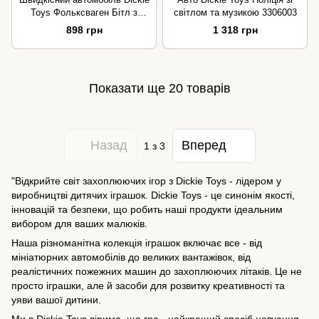
Toys Фольксваген Бітл з
світлом та музикою 3306003
функцією їзди на задніх
898 грн
1 318 грн
колесах 3764011
Показати ще 20 товарів
Назад
Вперед
1
з 3
"Відкрийте світ захоплюючих ігор з Dickie Toys - лідером у
виробництві дитячих іграшок. Dickie Toys - це синонім якості,
інновацій та безпеки, що робить наші продукти ідеальним
вибором для ваших малюків.
Наша різноманітна колекція іграшок включає все - від
мініатюрних автомобілів до великих вантажівок, від
реалістичних пожежних машин до захоплюючих літаків. Це не
просто іграшки, але й засоби для розвитку креативності та
уяви вашої дитини.
Ми в Dickie Toys віримо, що гра - найкращий спосіб навчання