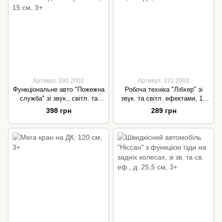
Артикул: 330 2002
Артикул: 372 2003
Функціональне авто ʺПожежна
Робоча техніка ʺЛібхерʺ зі
службаʺ зі звук., світл. та
звук. та світл. ефектами, 18
водним ефектами, 15 см, 3+
см, 2 види, 3+
398 грн
289 грн