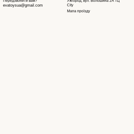
Ужгород, вул. Волошина 2А ТЦ
Передзвонити вам?
City
evatoysua@gmail.com
Мапа проїзду