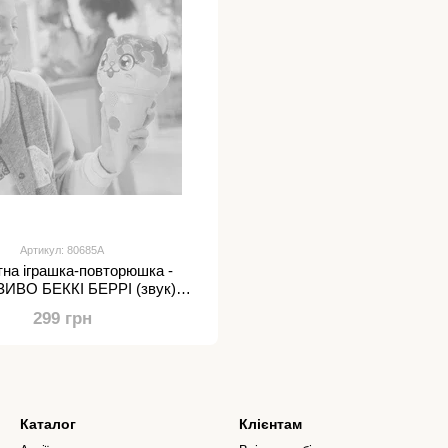
Артикул: 80685A
на іграшка-повторюшка -
ВО БЕККІ БЕРРІ (звук)
80685A
299 грн
Каталог
Клієнтам