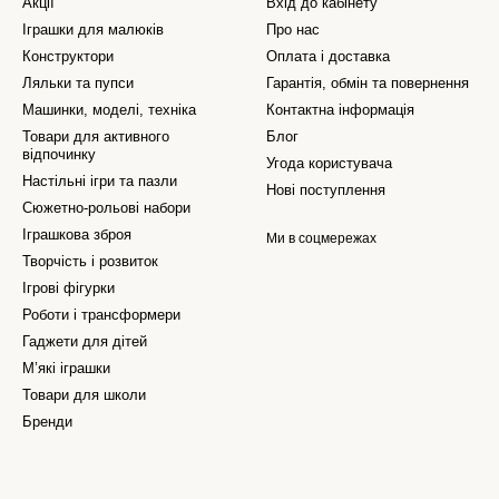
Акції
Вхід до кабінету
Іграшки для малюків
Про нас
Конструктори
Оплата і доставка
Ляльки та пупси
Гарантія, обмін та повернення
Машинки, моделі, техніка
Контактна інформація
Товари для активного
Блог
відпочинку
Угода користувача
Настільні ігри та пазли
Нові поступлення
Сюжетно-рольові набори
Іграшкова зброя
Ми в соцмережах
Творчість і розвиток
Ігрові фігурки
Роботи і трансформери
Гаджети для дітей
М’які іграшки
Товари для школи
Бренди