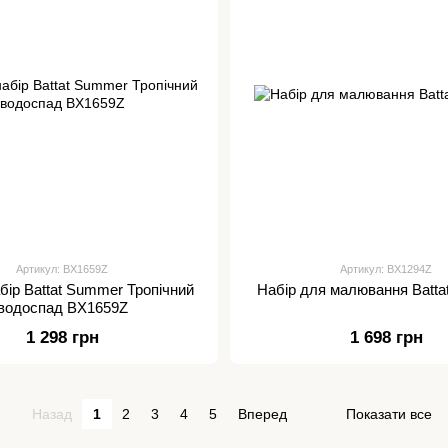
Артикул: BX1659Z
Артикул: BX1294Z
абір Battat Summer Тропічний
Набір для малювання Batta
водоспад BX1659Z
1 298 грн
1 698 грн
Назад
1
2
3
4
5
Вперед
Показати все