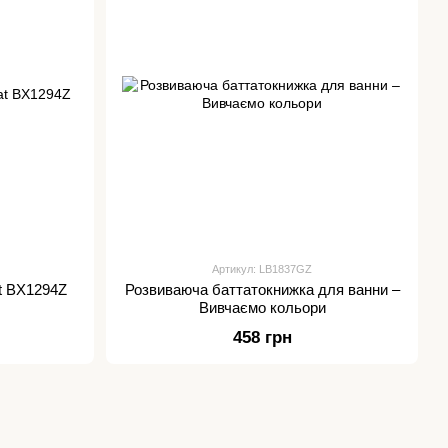
Артикул: LB1837GZ
t BX1294Z
Розвиваюча баттатокнижка для ванни –
Вивчаємо кольори
458 грн