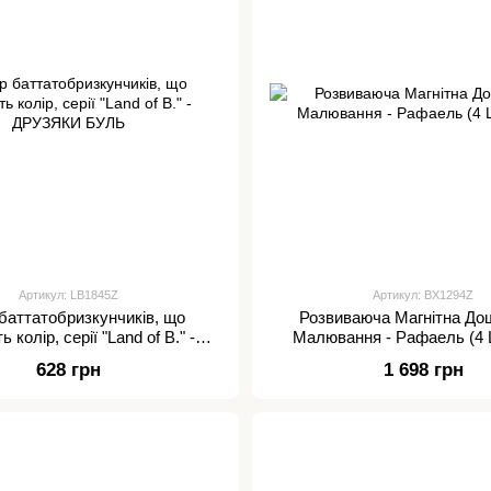
Артикул: LB1845Z
Артикул: BX1294Z
баттатобризкунчиків, що
Розвиваюча Магнітна До
 колір, серії "Land of B." -
Малювання - Рафаель (4
ДРУЗЯКИ БУЛЬ
628 грн
1 698 грн