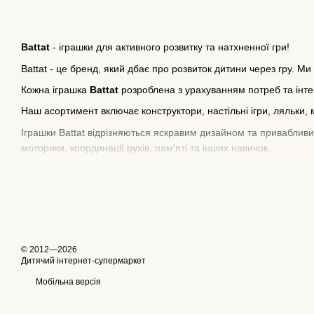
Battat
- іграшки для активного розвитку та натхненної гри!
Battat - це бренд, який дбає про розвиток дитини через гру. Ми
Кожна іграшка
Battat
розроблена з урахуванням потреб та інтере
Наш асортимент включає конструктори, настільні ігри, ляльки, 
Іграшки Battat відрізняються яскравим дизайном та привабливи
моторики, координації рухів, пам'яті та інших навичок.
Купуючи іграшки Battat, ви можете бути впевнені в якості про
іграшки, які підійдуть вашій дитині найкраще.
© 2012—2026
Дитячий інтернет-супермаркет
Мобільна версія