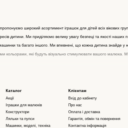
 пропонуємо широкий асортимент іграшок для дітей всіх вікових груп,
сів дитини. Ми приділяємо велику увагу безпеці та якості наших про
машинки та багато іншого. Ми впевнені, що кожна дитина знайде у н
ми кольорами, які будуть візуально стимулювати вашого малюка. Ми
дукції та тому, що вона буде служити вашій дитині довгий час. Ми 
Каталог
Клієнтам
Акції
Вхід до кабінету
Іграшки для малюків
Про нас
Конструктори
Оплата і доставка
Ляльки та пупси
Гарантія, обмін та повернення
Машинки, моделі, техніка
Контактна інформація