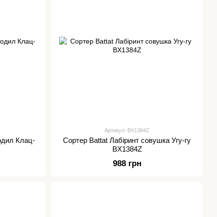
Артикул: BX1384Z
одил Клац-
Сортер Battat Лабіринт совушка Угу-гу
BX1384Z
988 грн