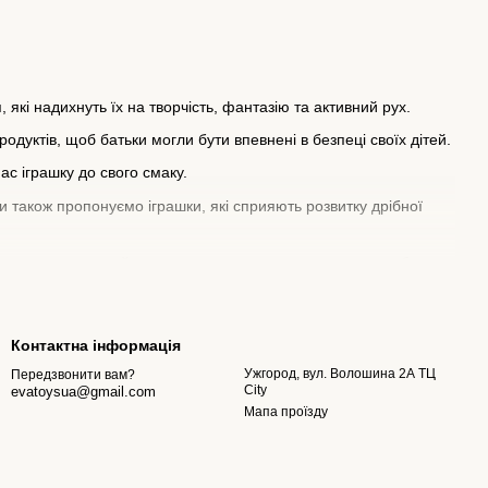
 які надихнуть їх на творчість, фантазію та активний рух.
дуктів, щоб батьки могли бути впевнені в безпеці своїх дітей.
ас іграшку до свого смаку.
 також пропонуємо іграшки, які сприяють розвитку дрібної
запрошуємо вас ознайомитись з нашим асортиментом та вибрати
Контактна інформація
Ужгород, вул. Волошина 2А ТЦ
Передзвонити вам?
City
evatoysua@gmail.com
Мапа проїзду