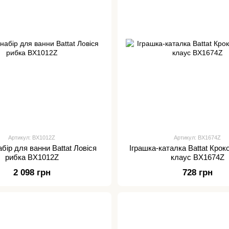
Артикул: BX1012Z
Артикул: BX1674Z
абір для ванни Battat Ловіся
Іграшка-каталка Battat Крок
рибка BX1012Z
клаус BX1674Z
2 098 грн
728 грн