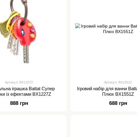
Артикул: BX1227Z
Артикул: BX1551Z
льна іграшка Battat Супер
Ігровий набір для ванни Batta
ки із ефектами BX1227Z
Плюх BX1551Z
888 грн
688 грн