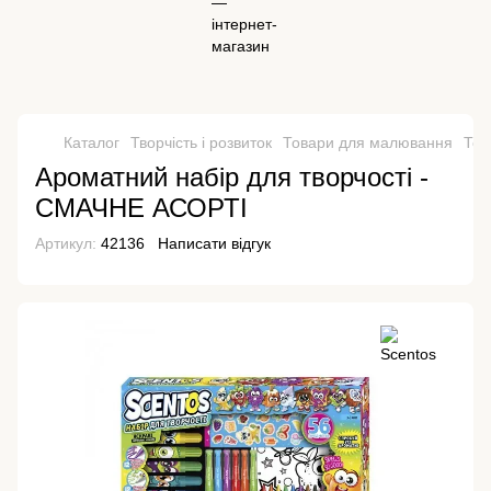
Каталог
Творчість і розвиток
Товари для малювання
Тов
Ароматний набір для творчості -
СМАЧНЕ АСОРТІ
Артикул:
42136
Написати відгук