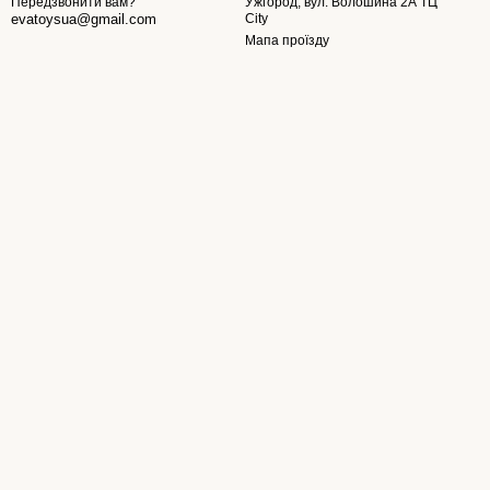
Ужгород, вул. Волошина 2А ТЦ
Передзвонити вам?
City
evatoysua@gmail.com
Мапа проїзду