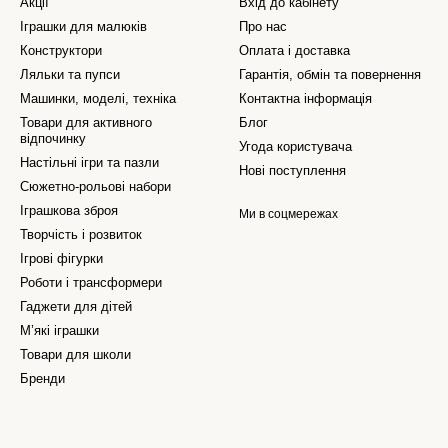
Акції
Вхід до кабінету
Іграшки для малюків
Про нас
Конструктори
Оплата і доставка
Ляльки та пупси
Гарантія, обмін та повернення
Машинки, моделі, техніка
Контактна інформація
Товари для активного
Блог
відпочинку
Угода користувача
Настільні ігри та пазли
Нові поступлення
Сюжетно-рольові набори
Іграшкова зброя
Ми в соцмережах
Творчість і розвиток
Ігрові фігурки
Роботи і трансформери
Гаджети для дітей
М’які іграшки
Товари для школи
Бренди