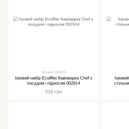
Артикул: 002614
Ігровий набір Ecoiffier Кавоварка Chef з
Ігровий
посудом і підносом 002614
стільн
518 грн