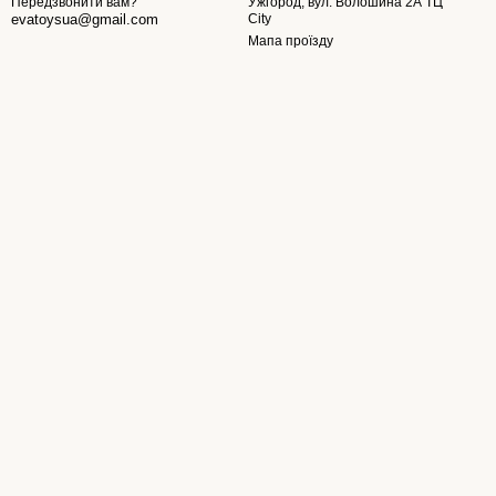
Ужгород, вул. Волошина 2А ТЦ
Передзвонити вам?
City
evatoysua@gmail.com
Мапа проїзду