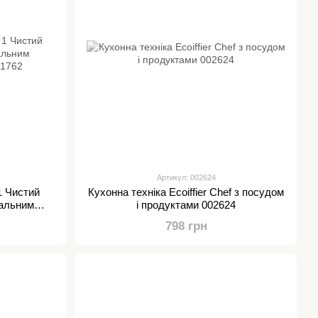
Артикул: 002624
 1 Чистий
Кухонна техніка Ecoiffier Chef з посудом
кальним
і продуктами 002624
01762
798 грн