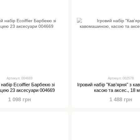
Артикул: 004669
Артикул: 002578
 набір Ecoiffier Барбекю зі
Ігровий набір "Кав’ярня" з к
ицею 23 аксесуари 004669
касою та аксес., 18 м
1 098 грн
1 488 грн