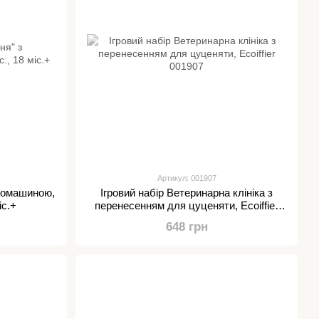
Артикул: 001907
авомашиною,
Ігровий набір Ветеринарна клініка з
іс.+
перенесенням для цуценяти, Ecoiffier
001907
648 грн