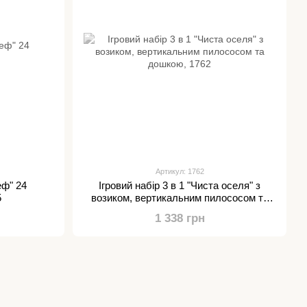
Артикул: 1762
еф" 24
Ігровий набір 3 в 1 "Чиста оселя" з
5
возиком, вертикальним пилососом та
дошкою, 1762
1 338 грн