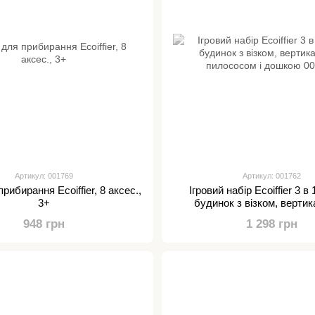
Артикул: 001769
Артикул: 001762
рибирання Ecoiffier, 8 аксес.,
Ігровий набір Ecoiffier 3 в
3+
будинок з візком, верти
пилососом і дошкою 0
948 грн
1 298 грн