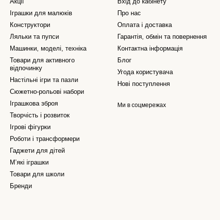
Акції
Вхід до кабінету
Іграшки для малюків
Про нас
Конструктори
Оплата і доставка
Ляльки та пупси
Гарантія, обмін та повернення
Машинки, моделі, техніка
Контактна інформація
Товари для активного
Блог
відпочинку
Угода користувача
Настільні ігри та пазли
Нові поступлення
Сюжетно-рольові набори
Іграшкова зброя
Ми в соцмережах
Творчість і розвиток
Ігрові фігурки
Роботи і трансформери
Гаджети для дітей
М’які іграшки
Товари для школи
Бренди