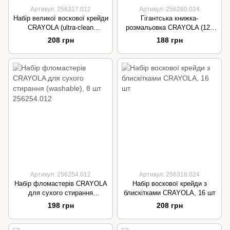
Артикул: 256317.012
Артикул: 256280.024
Набір великої воскової крейди
Гігантська книжка-
CRAYOLA (ultra-clean
розмальовка CRAYOLA (128
washable),8 шт
сторінок)
208 грн
188 грн
Артикул: 256254.012
Артикул: 256318.024
Набір фломастерів CRAYOLA
Набір воскової крейди з
для сухого стирання
блискітками CRAYOLA, 16 шт
(washable), 8 шт 256254.012
198 грн
208 грн