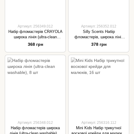
Артикул: 256349.012
Артикул: 256352.012
Набір фломастерів CRAYOLA
Silly Scents Набір
широка лінія (ultra-clean
фломастерів, широка лінія
washable), 12 шт
(washable) з ароматом,12 шт
368 грн
378 грн
Артикул: 256348.012
Артикул: 256316.112
Набір фломастерів широка
Mini Kids Набір трикутної
лінія (ultra-clean washable), 8
воскової крейди для малюків,