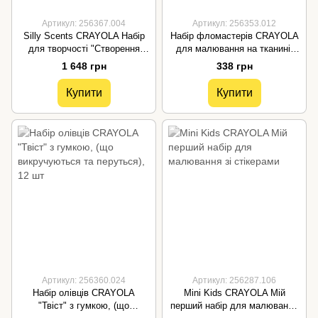
Артикул: 256367.004
Артикул: 256353.012
Silly Scents CRAYOLA Набір
Набір фломастерів CRAYOLA
для творчості "Створення
для малювання на тканині,
ароматних стикерів"
тонка лінія, 10 шт
1 648 грн
338 грн
Купити
Купити
Артикул: 256360.024
Артикул: 256287.106
Набір олівців CRAYOLA
Mini Kids CRAYOLA Мій
"Твіст" з гумкою, (що
перший набір для малювання