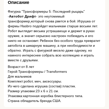
Описание
Фигурка "Трансформеры 5: Последний рыцарь"
-
Автобот Дрифт
- это неутомимый
трансформер
,
который снова рвется в бой. Игрушка от
фирмы Hasbro подойдет мальчикам старше восьми лет.
Робот выглядит весьма устрашающе и держит в руках
оружие, а значит серьезно настроен побеждать и его
никто не остановит. Ребенок без особого труда превратит
автобота в шикарную машину, а при необходимости и
обратно. Играть с фигуркой весело даже одному, но
намного интереснее собрать всю коллекцию и играть
вместе с друзьями.
Возраст:от 8 лет
Герой:Трансформеры / Transformers
Для мальчиков
Комплект:робот, меч, аксессуары.
Из чего сделана игрушка (состав):пластик.
Размер упаковки:23 х 6 х 21 см.
Упаковка:картонная коробка блистерного типа.
Страна обладатель бренда:США.