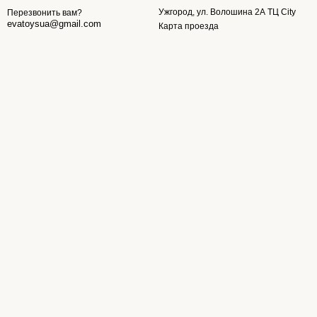
Ужгород, ул. Волошина 2А ТЦ City
Перезвонить вам?
evatoysua@gmail.com
Карта проезда