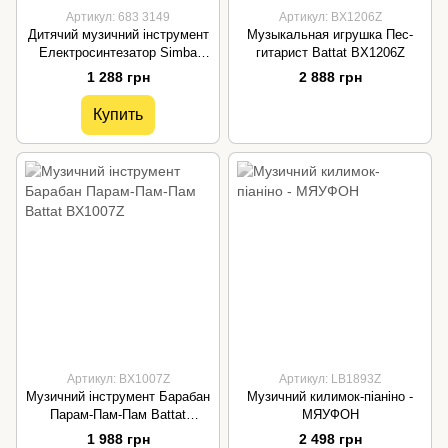
Артикул: 683 3149
Артикул: BX1206Z
Дитячий музичний інструмент
Музыкальная игрушка Пес-
Електросинтезатор Simba
гитарист Battat BX1206Z
6833149
1 288 грн
2 888 грн
Купить
Артикул: BX1007Z
Артикул: LB1893Z
Музичний інструмент Барабан
Музичний килимок-піаніно -
Парам-Пам-Пам Battat
МЯУФОН
BX1007Z
1 988 грн
2 498 грн