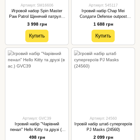
Артикул: SM16606
Артикул: 545117
Игровой набор Spin Master
Ігровий набір Chap Mei
Paw Patrol Щенячий патруль:
Солдати Defense outpost
Большая спасательная
545117
3 998 грн
1 688 грн
станция SM16606
Купить
Купить
Артикул: GVC39
Артикул: 24560
Ігровий набір "Чарівний
Ігровій набір штаб супергероїв
пенал" Hello Kitty та друзі (в
PJ Masks (24560)
ас.) GVC39
498 грн
2 099 грн