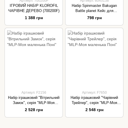
Артикул: 700200F
Артикул: 6045138
ІГРОВИЙ НАБІР KLOROFIL
Набір Spinmaster Bakugan
ЧАРІВНЕ ДЕРЕВО (700200F)
Battle planet Кейс для
бакуганов (у ассорт) 6045138
1 388 грн
798 грн
Артикул: F2156
Артикул: F7650
Набір іграшковий "Вітрильний
Набір іграшковий "Чарівний
Замок", серія "MLP-Моя
Трейлер", серія "MLP-Моя
маленька Поні"
маленька Поні"
2 528 грн
2 548 грн