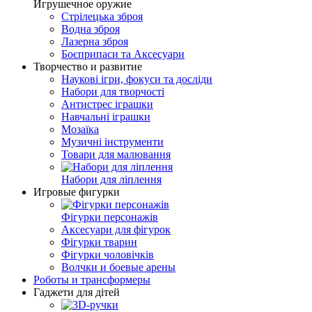
Игрушечное оружие
Стрілецька зброя
Водна зброя
Лазерна зброя
Боєприпаси та Аксесуари
Творчество и развитие
Наукові ігри, фокуси та досліди
Набори для творчості
Антистрес іграшки
Навчальні іграшки
Мозаїка
Музичні інструменти
Товари для малювання
Набори для ліплення
Игровые фигурки
Фігурки персонажів
Аксесуари для фігурок
Фігурки тварин
Фігурки чоловічків
Волчки и боевые арены
Роботы и трансформеры
Гаджети для дітей