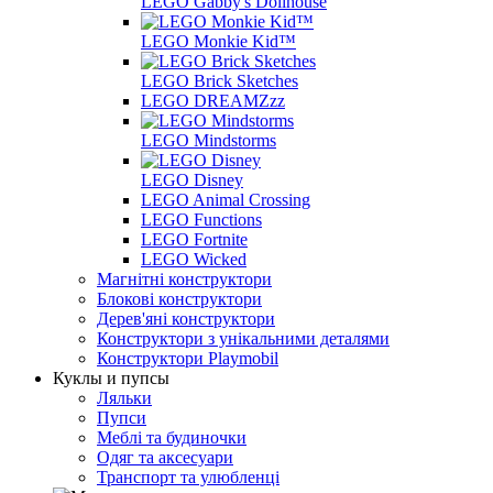
LEGO Gabby's Dollhouse
LEGO Monkie Kid™
LEGO Brick Sketches
LEGO DREAMZzz
LEGO Mindstorms
LEGO Disney
LEGO Animal Crossing
LEGO Functions
LEGO Fortnite
LEGO Wicked
Магнітні конструктори
Блокові конструктори
Дерев'яні конструктори
Конструктори з унікальними деталями
Конструктори Playmobil
Куклы и пупсы
Ляльки
Пупси
Меблі та будиночки
Одяг та аксесуари
Транспорт та улюбленці