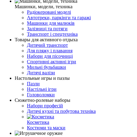
Машинки, модели, техника
Радіокеровані моделі
Автотреки, паркінги та гаражі
Машинки для малюків
Залізниці та потяги
Транспорт і спецтехніка
Товары для активного отдыха
Дитячий транспорт
Для пляжу і плавання
Набори для пісочниці
Спортивні активні ігри
Мильні бульбашки
Дитячі валізи
Настольные игры и пазлы
Пазли
Настільні ігри
Головоломки
Сюжетно-ролевые наборы
Набори професій
Дитячі кухні та побутова техніка
Косметика
Костюми та маски