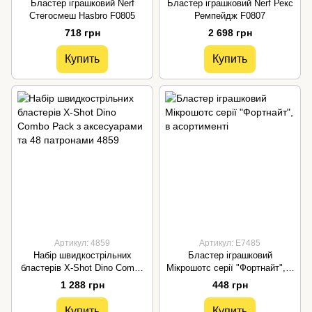
Бластер іграшковий Nerf
Бластер іграшковий Nerf Рекс
Стегосмеш Hasbro F0805
Ремпейдж F0807
718 грн
2 698 грн
Купить
Купить
Артикул: 4859
Артикул: E7485
Набір швидкострільних
Бластер іграшковий
бластерів X-Shot Dino Combo
Мікрошотс серії "Фортнайт", в
Pack з аксесуарами та 48
асортименті
1 288 грн
448 грн
патронами 4859
Купить
Купить