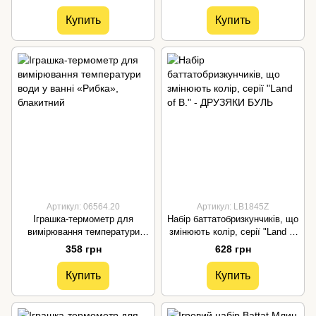
рожевий
Купить
Купить
Артикул: 06564.20
Артикул: LB1845Z
Іграшка-термометр для
Набір баттатобризкунчиків, що
вимірювання температури
змінюють колір, серії "Land of
води у ванні «Рибка»,
B." - ДРУЗЯКИ БУЛЬ
358 грн
628 грн
блакитний
Купить
Купить