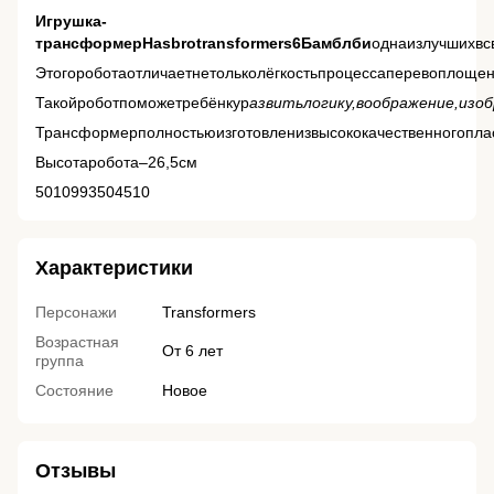
Игрушка
-
трансформерHasbrotransformers6
Бамблби
однаизлучшихвс
Этогороботаотличаетнетольколёгкостьпроцессаперевоплощен
Такойроботпоможетребёнкур
азвить
логику,воображение,из
Трансформерполностьюизготовленизвысококачественногоплас
Высотаробота–26,5см
5010993504510
Характеристики
Персонажи
Transformers
Возрастная
От 6 лет
группа
Состояние
Новое
Отзывы