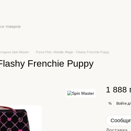
 отдыха Spin Master
Purse Pets: Metallic Magic - Flashy Frenchie Puppy
 Flashy Frenchie Puppy
1 888 
Войти
дл
%
Сообщит
Доставка