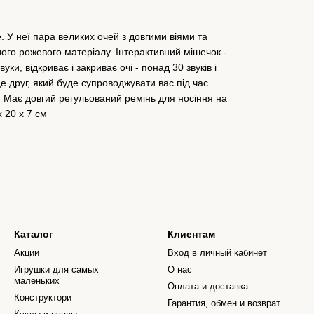
. У неї пара великих очей з довгими віями та
чого рожевого матеріалу. Інтерактивний мішечок -
уки, відкриває і закриває очі - понад 30 звуків і
це друг, який буде супроводжувати вас під час
і. Має довгий регульований ремінь для носіння на
х 20 х 7 см
Каталог
Клиентам
Акции
Вход в личный кабинет
Игрушки для самых
О нас
маленьких
Оплата и доставка
Конструктори
Гарантия, обмен и возврат