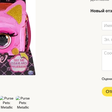
Новый отз
Оцени
От