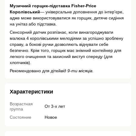
Музичний горщик-підставка Fisher-Price
Королівський
— універсальне доповнення до інтер'єре,
адже може використовуватися як горщик, дитяче сидіння
на унітаз або підставка.
Сенсорний датчик розпізнає, коли винагороджувати
малюка 4 королівськими мелодіями за успішно зроблену
справу, а бокові ручки дозволяють відчувати себе
безпечно. Крім того, горщик має знімний контейнер для
легкого очищення та захисний виступ спереду (для
хлопчиків).
Рекомендовано для дітей
від 9-ти місяців.
Характеристики
Возрастная
От 3-х лет
группа
Состояние
Новое