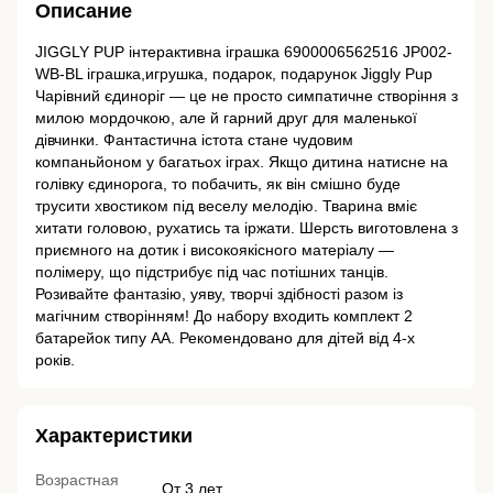
Описание
JIGGLY PUP інтерактивна іграшка 6900006562516 JP002-
WB-BL іграшка,игрушка, подарок, подарунок Jiggly Pup
Чарівний єдиноріг — це не просто симпатичне створіння з
милою мордочкою, але й гарний друг для маленької
дівчинки. Фантастична істота стане чудовим
компаньйоном у багатьох іграх. Якщо дитина натисне на
голівку єдинорога, то побачить, як він смішно буде
трусити хвостиком під веселу мелодію. Тварина вміє
хитати головою, рухатись та іржати. Шерсть виготовлена з
приємного на дотик і високоякісного матеріалу —
полімеру, що підстрибує під час потішних танців.
Розивайте фантазію, уяву, творчі здібності разом із
магічним створінням! До набору входить комплект 2
батарейок типу АА. Рекомендовано для дітей від 4-х
років.
Характеристики
Возрастная
От 3 лет