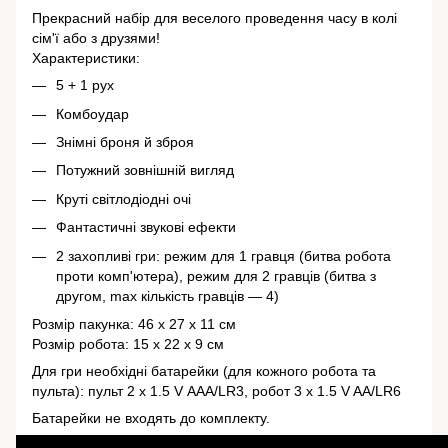
Прекрасний набір для веселого проведення часу в колі
сім'ї або з друзями!
Характеристики:
5 + 1 рух
Комбоудар
Знімні броня й зброя
Потужний зовнішній вигляд
Круті світлодіодні очі
Фантастичні звукові ефекти
2 захопливі гри: режим для 1 гравця (битва робота
проти комп'ютера), режим для 2 гравців (битва з
другом, max кількість гравців — 4)
Розмір пакунка: 46 х 27 х 11 см
Розмір робота: 15 х 22 х 9 см
Для гри необхідні батарейки (для кожного робота та
пульта): пульт 2 х 1.5 V ААА/LR3, робот 3 х 1.5 V AA/LR6
Батарейки не входять до комплекту.