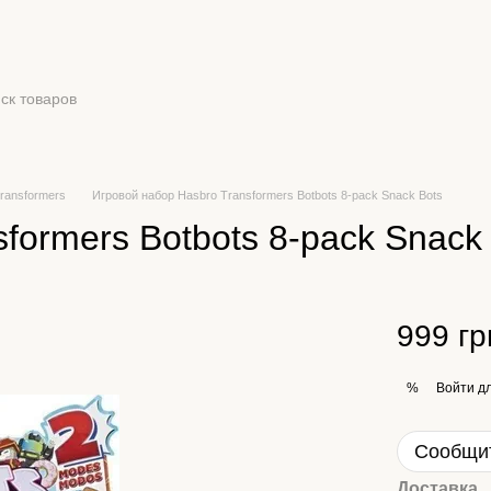
ransformers
Игровой набор Hasbro Transformers Botbots 8-pack Snack Bots
formers Botbots 8-pack Snack
999 гр
Войти
дл
%
Сообщит
Доставка