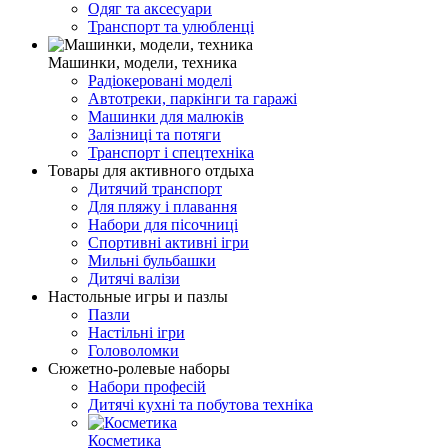
Одяг та аксесуари
Транспорт та улюбленці
Машинки, модели, техника
Радіокеровані моделі
Автотреки, паркінги та гаражі
Машинки для малюків
Залізниці та потяги
Транспорт і спецтехніка
Товары для активного отдыха
Дитячий транспорт
Для пляжу і плавання
Набори для пісочниці
Спортивні активні ігри
Мильні бульбашки
Дитячі валізи
Настольные игры и пазлы
Пазли
Настільні ігри
Головоломки
Сюжетно-ролевые наборы
Набори професій
Дитячі кухні та побутова техніка
Косметика