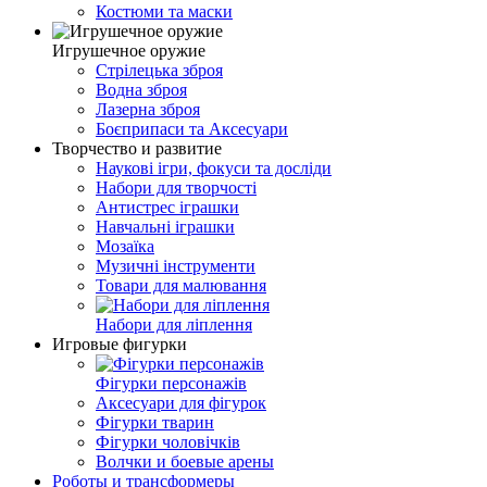
Костюми та маски
Игрушечное оружие
Стрілецька зброя
Водна зброя
Лазерна зброя
Боєприпаси та Аксесуари
Творчество и развитие
Наукові ігри, фокуси та досліди
Набори для творчості
Антистрес іграшки
Навчальні іграшки
Мозаїка
Музичні інструменти
Товари для малювання
Набори для ліплення
Игровые фигурки
Фігурки персонажів
Аксесуари для фігурок
Фігурки тварин
Фігурки чоловічків
Волчки и боевые арены
Роботы и трансформеры