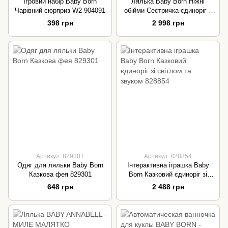
Ігровий набір Baby Born
Лялька Baby Born Ніжні
Чарівний сюрприз W2 904091
обійми Сестричка-єдиноріг з
аксесуарами 43 см 829349
398 грн
2 998 грн
Артикул: 829301
Артикул: 828854
Одяг для ляльки Baby Born
Інтерактивна іграшка Baby
Казкова фея 829301
Born Казковий єдиноріг зі
світлом та звуком 828854
648 грн
2 488 грн