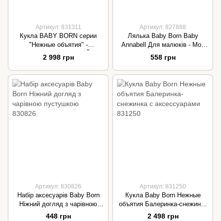
Артикул: 831311
Артикул: 827888
Кукла BABY BORN серии
Лялька Baby Born Baby
"Нежные объятия" -
Annabell Для малюків - Моя
ОЧАРОВАТЕЛЬНЫЙ
крихітка 26 см з брязкальцем
2 998 грн
558 грн
ЕДИНОРОГ (43 cm, с
827888
аксессуарами)
Артикул: 830826
Артикул: 831250
Набір аксесуарів Baby Born
Кукла Baby Born Нежные
Ніжний догляд з чарівною
объятия Балеринка-снежинка
пустушкою 830826
с аксессуарами 831250
448 грн
2 498 грн