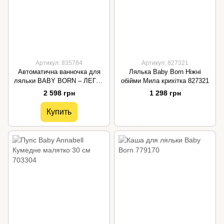
Артикул: 835784
Артикул: 827321
Автоматична ванночка для
Лялька Baby Born Ніжні
ляльки BABY BORN – ЛЕГКЕ
обійми Мила крихітка 827321
КУПАННЯ (світло, звук)
2 598 грн
1 298 грн
Купить