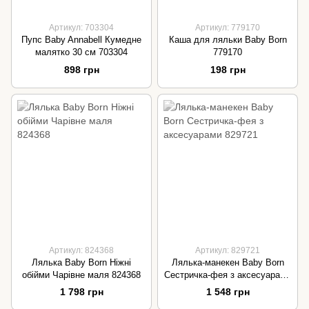
Артикул: 703304
Артикул: 779170
Пупс Baby Annabell Кумедне
Каша для ляльки Baby Born
малятко 30 см 703304
779170
898 грн
198 грн
Артикул: 824368
Артикул: 829721
Лялька Baby Born Ніжні
Лялька-манекен Baby Born
обійми Чарівне маля 824368
Сестричка-фея з аксесуарами
829721
1 798 грн
1 548 грн