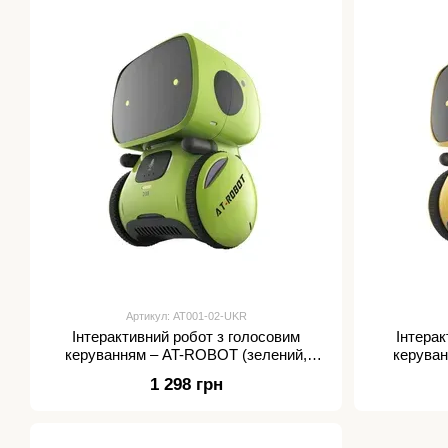
Артикул: AT001-02-UKR
Інтерактивний робот з голосовим
Інтерак
керуванням – AT-ROBOT (зелений,
керуван
озвуч.укр.)
1 298 грн