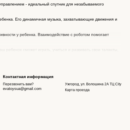
 управлением - идеальный спутник для незабываемого
 ребенка. Его динамичная музыка, захватывающие движения и
ивности у ребенка. Взаимодействие с роботом помогает
ш ребенок сможет играть, учиться и развивать свои таланты,
арите малышу лучшего друга и учителя!
Контактная информация
Ужгород, ул. Волошина 2А ТЦ City
Перезвонить вам?
evatoysua@gmail.com
Карта проезда