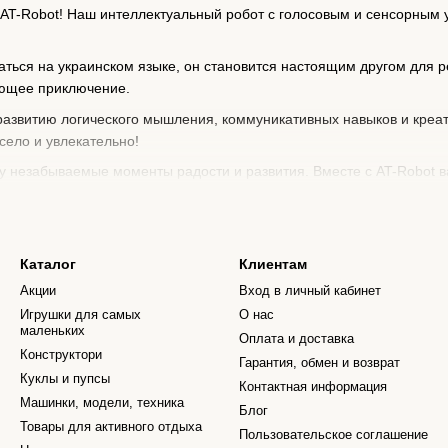
 AT-Robot! Наш интеллектуальный робот с голосовым и сенсорным
щаться на украинском языке, он становится настоящим другом для
ающее приключение.
 развитию логического мышления, коммуникативных навыков и креат
село и увлекательно!
у незабываемые моменты радости и развития. Вместе с AT-Robot ва
ие в захватывающем мире AT-Robot. Закажите его уже сейчас и под
Каталог
Клиентам
Акции
Вход в личный кабинет
Игрушки для самых
О нас
маленьких
Оплата и доставка
Конструктори
Гарантия, обмен и возврат
Куклы и пупсы
Контактная информация
Машинки, модели, техника
Блог
Товары для активного отдыха
Пользовательское соглашение