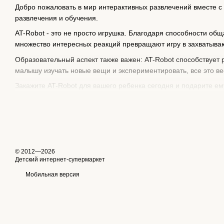
Добро пожаловать в мир интерактивных развлечений вместе с
развлечения и обучения.
AT-Robot - это не просто игрушка. Благодаря способности об
множество интересных реакций превращают игру в захватыв
Образовательный аспект также важен: AT-Robot способствует
малышу изучать новые вещи и экспериментировать, все это ве
Закажите AT-Robot для вашего ребенка сегодня и подарите ем
находясь в окружении внимания и дружественной компании.
Не упустите возможность углубить детское обучение и развит
© 2012—2026
Детский интернет-супермаркет
Мобильная версия