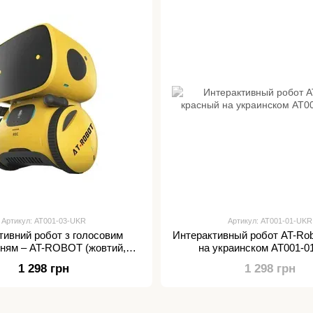
Артикул: AT001-03-UKR
Артикул: AT001-01-UKR
тивний робот з голосовим
Интерактивный робот AT-Rob
ням – AT-ROBOT (жовтий,
на украинском AT001-
озвуч.укр.)
1 298 грн
1 298 грн