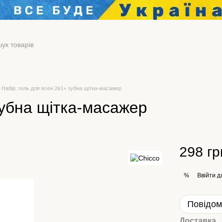
Набір: гель для ясен 2в1+ зубна щітка-масажер
зубна щітка-масажер
298 гр
Ввійти
д
%
Повідом
Доставка