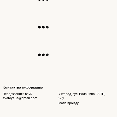
Контактна інформація
Ужгород, вул. Волошина 2А ТЦ
Передзвонити вам?
City
evatoysua@gmail.com
Мапа проїзду