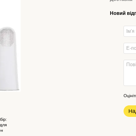
Новий від
Оцініт
На