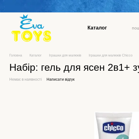
Перейти до основного контенту
Каталог
Головна
Каталог
Іграшки для малюків
Іграшки для малюків Chicco
Набір: гель для ясен 2в1+ 
Немає в наявності
Написати відгук