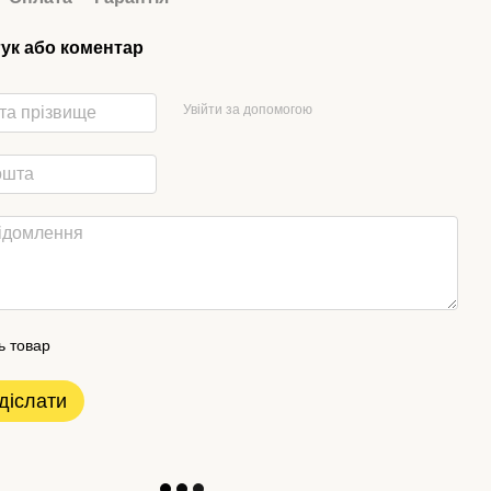
гук або коментар
Увійти за допомогою
ь товар
діслати